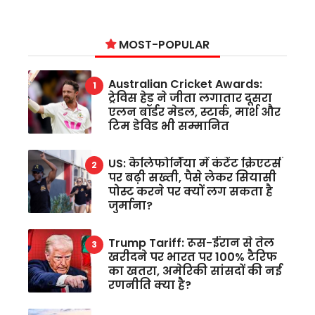
MOST-POPULAR
Australian Cricket Awards:
ट्रेविस हेड ने जीता लगातार दूसरा
एलन बॉर्डर मेडल, स्टार्क, मार्श और
टिम डेविड भी सम्मानित
US: कैलिफोर्निया में कंटेंट क्रिएटर्स
पर बढ़ी सख्ती, पैसे लेकर सियासी
पोस्ट करने पर क्यों लग सकता है
जुर्माना?
Trump Tariff: रूस-ईरान से तेल
खरीदने पर भारत पर 100% टैरिफ
का खतरा, अमेरिकी सांसदों की नई
रणनीति क्या है?