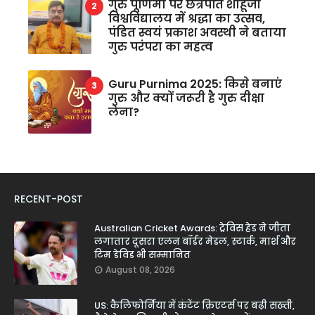
गुरु पूर्णिमा पर छत्रपति शाहूजी
विश्वविद्यालय में श्रद्धा का उत्सव,
पंडित स्वयं प्रकाश अवस्थी ने बताया
गुरु परंपरा का महत्व
Guru Purnima 2025: किसे बनाएं
गुरु और क्यों जरूरी है गुरु दीक्षा
लेना?
RECENT-POST
Australian Cricket Awards: ट्रेविस हेड ने जीता
लगातार दूसरा एलन बॉर्डर मेडल, स्टार्क, मार्श और
टिम डेविड भी सम्मानित
August 08, 2026
US: कैलिफोर्निया में कंटेंट क्रिएटर्स पर बढ़ी सख्ती,