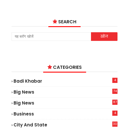
SEARCH
CATEGORIES
4
Badi Khabar
74
Big News
2
87
Big News
7
4
Business
30
City And State