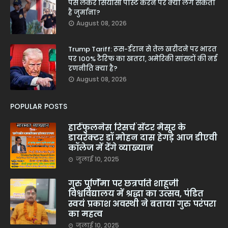
पैसे लेकर सियासी पोस्ट करने पर क्यों लग सकता
है जुर्माना?
August 08, 2026
Trump Tariff: रूस-ईरान से तेल खरीदने पर भारत
पर 100% टैरिफ का खतरा, अमेरिकी सांसदों की नई
रणनीति क्या है?
August 08, 2026
POPULAR POSTS
हार्टफुलनेस रिसर्च सेंटर मैसूर के
डायरेक्टर डॉ मोहन दास हेगड़े आज डीएवी
कॉलेज में देंगे व्याख्यान
जुलाई 10, 2025
गुरु पूर्णिमा पर छत्रपति शाहूजी
विश्वविद्यालय में श्रद्धा का उत्सव, पंडित
स्वयं प्रकाश अवस्थी ने बताया गुरु परंपरा
का महत्व
जुलाई 10, 2025