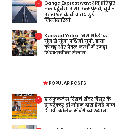
Ganga Expressway: अब हरिद्वार
तक पहुंचेगा गंगा एक्सप्रेसवे, यूपी-
उत्तराखंड के बीच तय हुई
जिम्मेदारियां
Kanwad Yatra: ‘बम भोले’ की
गूंज से गूंजा पश्चिमी यूपी, डाक
कांवड़ और पैदल जत्थों में उमड़ा
शिवभक्तों का सैलाब
POPULAR POSTS
हार्टफुलनेस रिसर्च सेंटर मैसूर के
डायरेक्टर डॉ मोहन दास हेगड़े आज
डीएवी कॉलेज में देंगे व्याख्यान