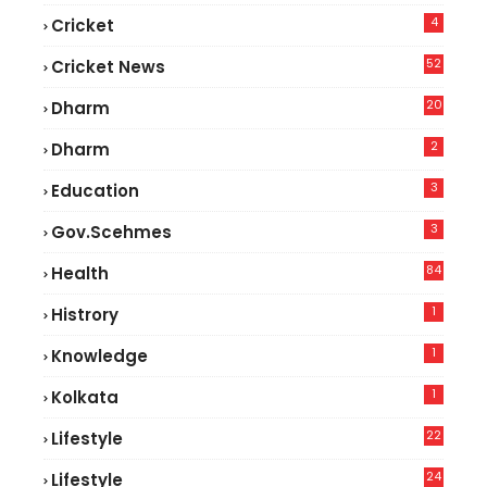
4
Cricket
52
Cricket News
3
20
Dharm
2
Dharm
3
Education
3
Gov.scehmes
84
Health
5
1
Histrory
1
Knowledge
1
Kolkata
22
Lifestyle
9
24
Lifestyle