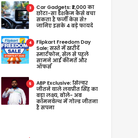
Car Gadgets: ₹2,000 का
छोटा-सा डैशकैम कैसे बचा
सकता है फर्जी केस से?
जानिए इसके 4 बड़े फायदे
Flipkart Freedom Day
Sale: सस्ते में खरीदें
स्मार्टफोन, सेल से पहले
सामने आईं कीमतें और
ऑफर्स
ABP Exclusive: सिल्वर
जीतने वाले लवप्रीत सिंह का
बड़ा लक्ष्य, बोले- अब
कॉमनवेल्थ में गोल्ड जीतना
है सपना