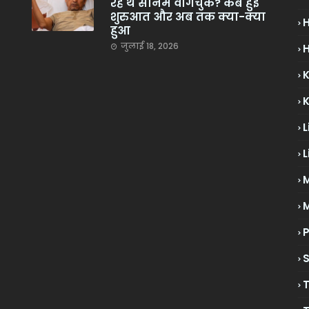
रहे थे सोनम वांगचुक? कब हुई
शुरुआत और अब तक क्या-क्या
हुआ
जुलाई 18, 2026
H
L
L
M
P