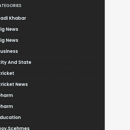
ATEGORIES
Badi Khabar
Big News
Big News
Business
ity And State
ricket
Cricket News
Dharm
Dharm
Education
Gov.scehmes