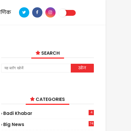
ाणिक
SEARCH
CATEGORIES
4
Badi Khabar
74
Big News
2