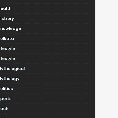
Health
istrory
Knowledge
Kolkata
ifestyle
ifestyle
ythological
Mythology
olitics
Sports
Tach