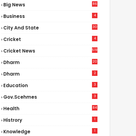
86
Big News
4
4
Business
30
City And State
4
Cricket
519
Cricket News
20
Dharm
2
Dharm
3
Education
3
Gov.scehmes
84
Health
3
1
Histrory
1
Knowledge