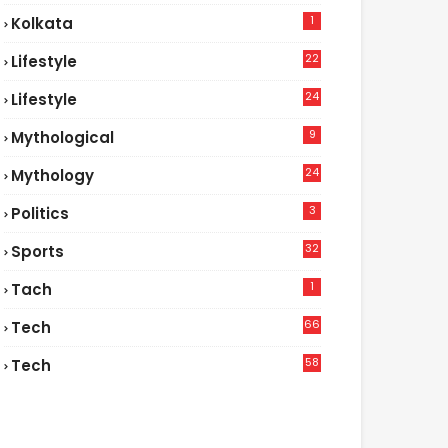
1
Kolkata
22
Lifestyle
9
24
Lifestyle
7
9
Mythological
24
Mythology
3
Politics
32
Sports
1
Tach
66
Tech
9
58
Tech
4