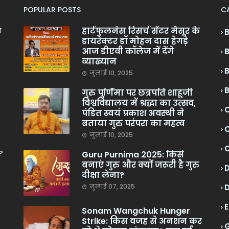
POPULAR POSTS
C
हार्टफुलनेस रिसर्च सेंटर मैसूर के
ा
डायरेक्टर डॉ मोहन दास हेगड़े
आज डीएवी कॉलेज में देंगे
व्याख्यान
जुलाई 10, 2025
गुरु पूर्णिमा पर छत्रपति शाहूजी
विश्वविद्यालय में श्रद्धा का उत्सव,
C
पंडित स्वयं प्रकाश अवस्थी ने
बताया गुरु परंपरा का महत्व
C
जुलाई 10, 2025
?
Guru Purnima 2025: किसे
बनाएं गुरु और क्यों जरूरी है गुरु
दीक्षा लेना?
जुलाई 07, 2025
Sonam Wangchuk Hunger
Strike: किस वजह से अनशन कर