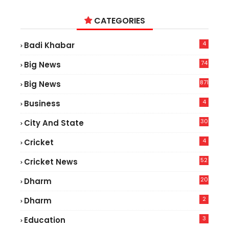
CATEGORIES
4
Badi Khabar
74
Big News
2
871
Big News
4
Business
30
City And State
4
Cricket
52
Cricket News
2
20
Dharm
2
Dharm
3
Education