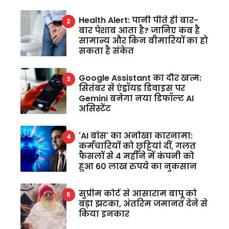
Health Alert: पानी पीते ही बार-
बार पेशाब आता है? जानिए कब है
सामान्य और किन बीमारियों का हो
सकता है संकेत
Google Assistant का दौर खत्म:
सितंबर से एंड्रॉयड डिवाइस पर
Gemini बनेगा नया डिफॉल्ट AI
असिस्टेंट
'AI बॉस' का अनोखा कारनामा:
कर्मचारियों को छुट्टियां दीं, गलत
फैसलों से 4 महीने में कंपनी को
हुआ 60 लाख रुपये का नुकसान
सुप्रीम कोर्ट से आसाराम बापू को
बड़ा झटका, अंतरिम जमानत देने से
किया इनकार