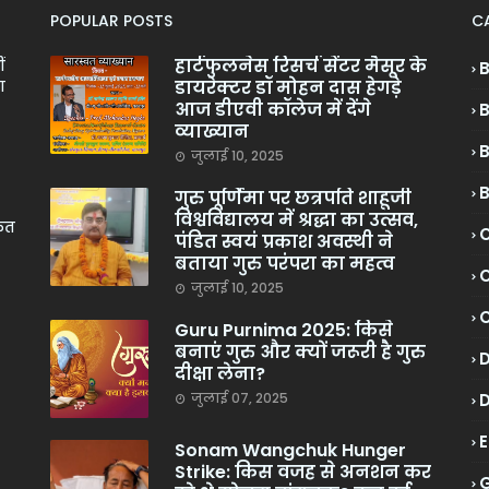
POPULAR POSTS
C
हार्टफुलनेस रिसर्च सेंटर मैसूर के
ं
डायरेक्टर डॉ मोहन दास हेगड़े
ा
आज डीएवी कॉलेज में देंगे
व्याख्यान
जुलाई 10, 2025
गुरु पूर्णिमा पर छत्रपति शाहूजी
विश्वविद्यालय में श्रद्धा का उत्सव,
केत
C
पंडित स्वयं प्रकाश अवस्थी ने
बताया गुरु परंपरा का महत्व
C
जुलाई 10, 2025
Guru Purnima 2025: किसे
बनाएं गुरु और क्यों जरूरी है गुरु
दीक्षा लेना?
जुलाई 07, 2025
Sonam Wangchuk Hunger
Strike: किस वजह से अनशन कर