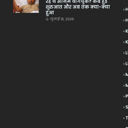
रहे थे सोनम वांगचुक? कब हुई
शुरुआत और अब तक क्या-क्या
हुआ
जुलाई 18, 2026
H
L
L
M
P