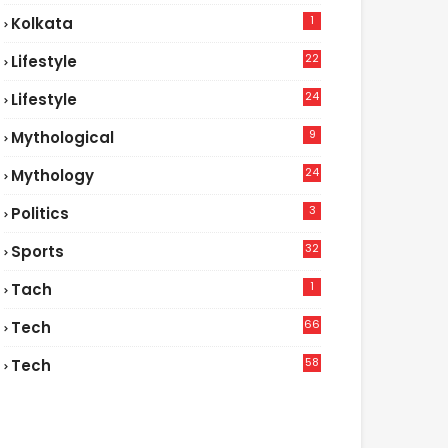
1
Kolkata
22
Lifestyle
9
24
Lifestyle
7
9
Mythological
24
Mythology
3
Politics
32
Sports
1
Tach
66
Tech
9
58
Tech
6