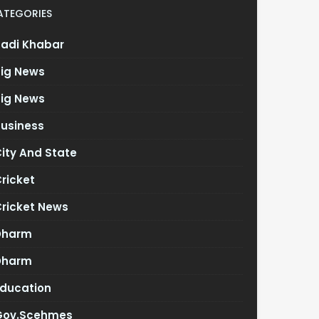
ATEGORIES
Badi Khabar
Big News
Big News
Business
ity And State
ricket
Cricket News
Dharm
Dharm
Education
Gov.scehmes