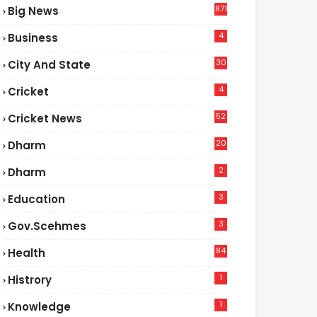
871
Big News
4
Business
30
City And State
4
Cricket
52
Cricket News
2
20
Dharm
2
Dharm
3
Education
3
Gov.scehmes
84
Health
5
1
Histrory
1
Knowledge