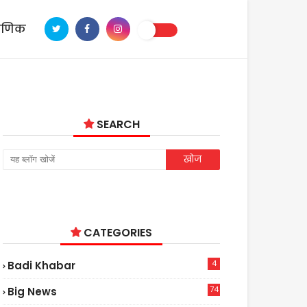
ाणिक
SEARCH
CATEGORIES
4
Badi Khabar
74
Big News
2