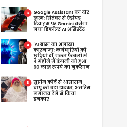
Google Assistant का दौर
खत्म: सितंबर से एंड्रॉयड
डिवाइस पर Gemini बनेगा
नया डिफॉल्ट AI असिस्टेंट
'AI बॉस' का अनोखा
कारनामा: कर्मचारियों को
छुट्टियां दीं, गलत फैसलों से
4 महीने में कंपनी को हुआ
60 लाख रुपये का नुकसान
सुप्रीम कोर्ट से आसाराम
बापू को बड़ा झटका, अंतरिम
जमानत देने से किया
इनकार