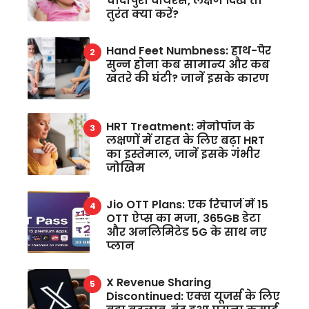
चांदीपुरा वायरस, लक्षण दिखें तो
तुरंत क्या करें?
Hand Feet Numbness: हाथ-पैर
सुन्न होना कब सामान्य और कब
खतरे की घंटी? जानें इसके कारण
HRT Treatment: मेनोपॉज के
लक्षणों में राहत के लिए बढ़ा HRT
का इस्तेमाल, जानें इसके गंभीर
जोखिम
Jio OTT Plans: एक रिचार्ज में 15
OTT ऐप्स का मजा, 365GB डेटा
और अनलिमिटेड 5G के साथ नए
प्लान
X Revenue Sharing
Discontinued: एक्स यूजर्स के लिए