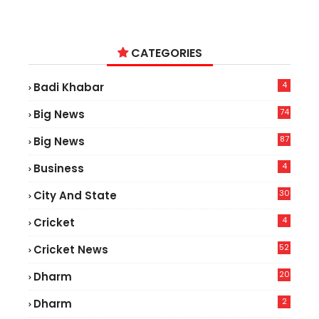
CATEGORIES
4
Badi Khabar
74
Big News
2
87
Big News
9
4
Business
30
City And State
4
Cricket
52
Cricket News
5
20
Dharm
2
Dharm