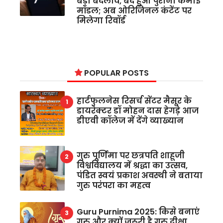
बड़ा बदलाव, बंद हुआ पुराना कमाई
मॉडल; अब ओरिजिनल कंटेंट पर
मिलेगा रिवॉर्ड
POPULAR POSTS
हार्टफुलनेस रिसर्च सेंटर मैसूर के
डायरेक्टर डॉ मोहन दास हेगड़े आज
डीएवी कॉलेज में देंगे व्याख्यान
गुरु पूर्णिमा पर छत्रपति शाहूजी
विश्वविद्यालय में श्रद्धा का उत्सव,
पंडित स्वयं प्रकाश अवस्थी ने बताया
गुरु परंपरा का महत्व
Guru Purnima 2025: किसे बनाएं
गुरु और क्यों जरूरी है गुरु दीक्षा