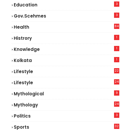
3
Education
3
Gov.scehmes
84
Health
8
1
Histrory
1
Knowledge
1
Kolkata
22
Lifestyle
9
24
Lifestyle
7
9
Mythological
24
Mythology
3
Politics
32
Sports