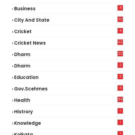
4
Business
30
City And State
4
Cricket
52
Cricket News
2
20
Dharm
2
Dharm
3
Education
3
Gov.scehmes
84
Health
5
1
Histrory
1
Knowledge
1
Kolkata