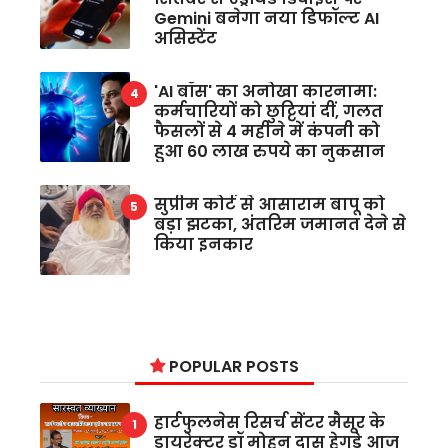
Gemini बनेगा नया डिफॉल्ट AI
असिस्टेंट
'AI बॉस' का अनोखा कारनामा:
कर्मचारियों को छुट्टियां दीं, गलत
फैसलों से 4 महीने में कंपनी को
हुआ 60 लाख रुपये का नुकसान
सुप्रीम कोर्ट से आसाराम बापू को
बड़ा झटका, अंतरिम जमानत देने से
किया इनकार
POPULAR POSTS
हार्टफुलनेस रिसर्च सेंटर मैसूर के
डायरेक्टर डॉ मोहन दास हेगड़े आज