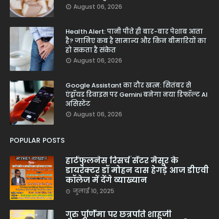
August 06, 2026
Health Alert: पानी पीते ही बार-बार पेशाब आता
है? जानिए कब है सामान्य और किन बीमारियों का
हो सकता है संकेत
August 06, 2026
Google Assistant का दौर खत्म: सितंबर से
एंड्रॉयड डिवाइस पर Gemini बनेगा नया डिफॉल्ट AI
असिस्टेंट
August 06, 2026
POPULAR POSTS
हार्टफुलनेस रिसर्च सेंटर मैसूर के
डायरेक्टर डॉ मोहन दास हेगड़े आज डीएवी
कॉलेज में देंगे व्याख्यान
जुलाई 10, 2025
गुरु पूर्णिमा पर छत्रपति शाहूजी