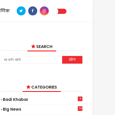
ाणिक
SEARCH
CATEGORIES
4
Badi Khabar
74
Big News
2