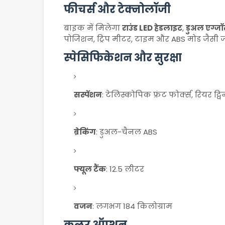
फीचर्स और टेक्नोलॉजी
बाइक में मिलेगा
राउंड LED हेडलाइट
,
डुअल एग्जॉ
पोजिशन, ट्रिप मीटर, टाइम और ABS मोड जैसी ज
स्पेसिफिकेशन और सुरक्षा
सस्पेंशन
: टेलिस्कोपिक फ्रंट फोर्क्स, रियर ट्
ब्रेकिंग
: डुअल-चैनल ABS
फ्यूल टैंक
: 12.5 लीटर
वजन
: लगभग 184 किलोग्राम
कलर ऑप्शन