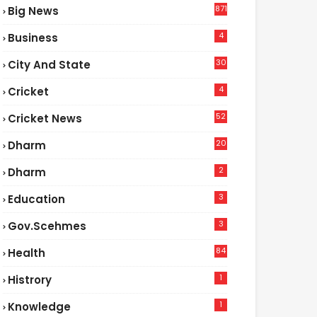
871
Big News
4
Business
30
City And State
4
Cricket
52
Cricket News
2
20
Dharm
2
Dharm
3
Education
3
Gov.scehmes
84
Health
5
1
Histrory
1
Knowledge