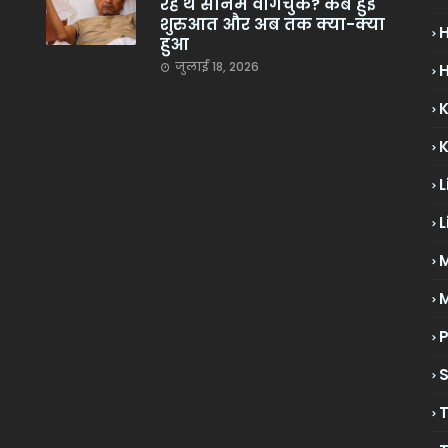
रहे थे सोनम वांगचुक? कब हुई
शुरुआत और अब तक क्या-क्या
हुआ
जुलाई 18, 2026
H
L
L
M
P