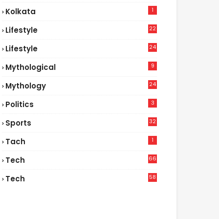
1
Kolkata
22
Lifestyle
9
24
Lifestyle
7
9
Mythological
24
Mythology
3
Politics
32
Sports
1
Tach
66
Tech
9
58
Tech
6