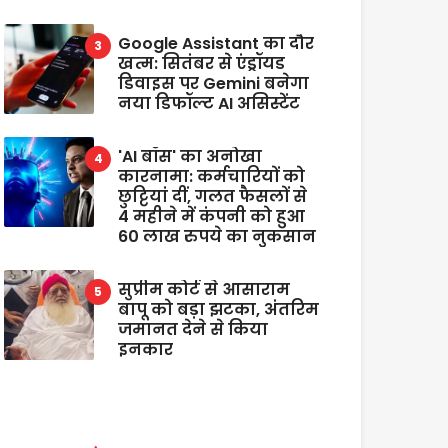
Google Assistant का दौर
खत्म: सितंबर से एंड्रॉयड
डिवाइस पर Gemini बनेगा
नया डिफॉल्ट AI असिस्टेंट
'AI बॉस' का अनोखा
कारनामा: कर्मचारियों को
छुट्टियां दीं, गलत फैसलों से
4 महीने में कंपनी को हुआ
60 लाख रुपये का नुकसान
सुप्रीम कोर्ट से आसाराम
बापू को बड़ा झटका, अंतरिम
जमानत देने से किया
इनकार