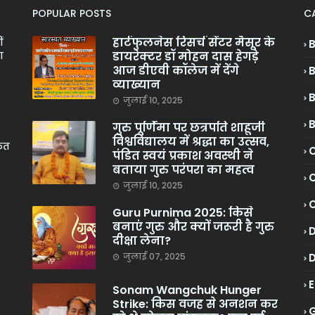
POPULAR POSTS
C
हार्टफुलनेस रिसर्च सेंटर मैसूर के
ं
डायरेक्टर डॉ मोहन दास हेगड़े
ा
आज डीएवी कॉलेज में देंगे
व्याख्यान
जुलाई 10, 2025
गुरु पूर्णिमा पर छत्रपति शाहूजी
विश्वविद्यालय में श्रद्धा का उत्सव,
केत
C
पंडित स्वयं प्रकाश अवस्थी ने
बताया गुरु परंपरा का महत्व
C
जुलाई 10, 2025
Guru Purnima 2025: किसे
बनाएं गुरु और क्यों जरूरी है गुरु
दीक्षा लेना?
जुलाई 07, 2025
Sonam Wangchuk Hunger
Strike: किस वजह से अनशन कर