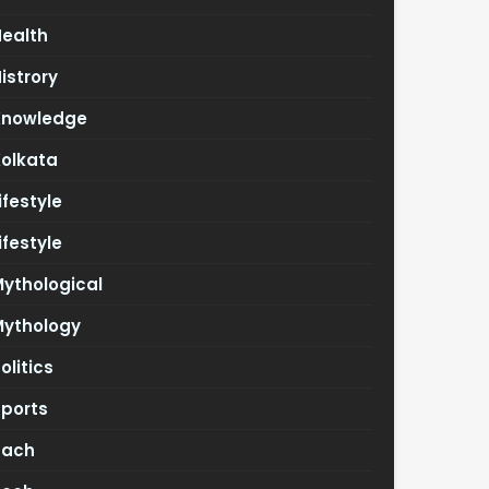
Health
istrory
Knowledge
Kolkata
ifestyle
ifestyle
ythological
Mythology
olitics
Sports
Tach