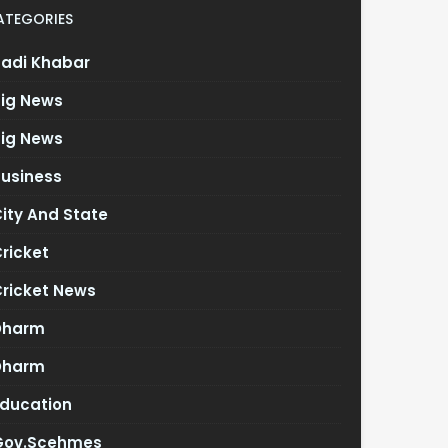
ATEGORIES
Badi Khabar
Big News
Big News
Business
ity And State
ricket
Cricket News
Dharm
Dharm
Education
Gov.scehmes