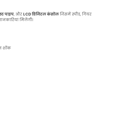
स्ट पाइप
, और
LCD डिजिटल कंसोल
जिसमें स्पीड, गियर
ानकारियां मिलेंगी।
विन शॉक