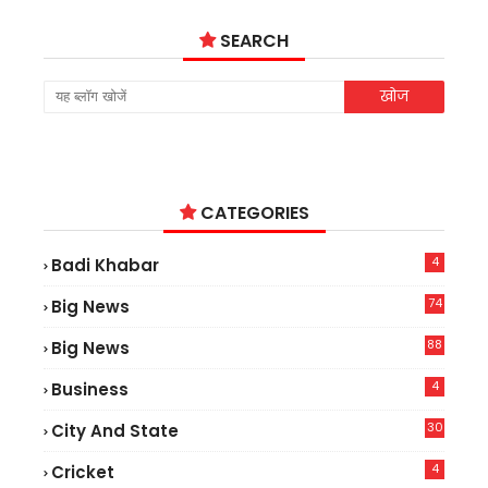
SEARCH
CATEGORIES
4
Badi Khabar
74
Big News
2
88
Big News
6
4
Business
30
City And State
4
Cricket