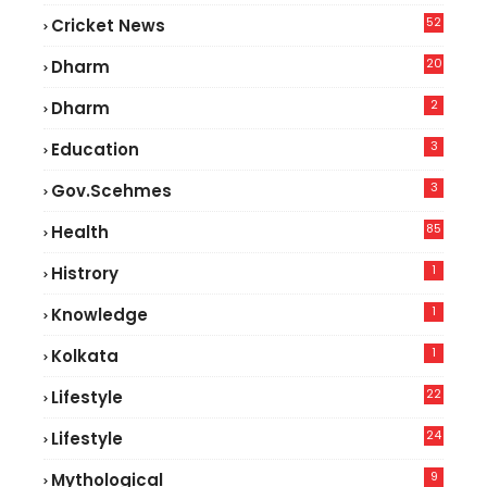
52
Cricket News
8
20
Dharm
2
Dharm
3
Education
3
Gov.scehmes
85
Health
0
1
Histrory
1
Knowledge
1
Kolkata
22
Lifestyle
9
24
Lifestyle
8
9
Mythological