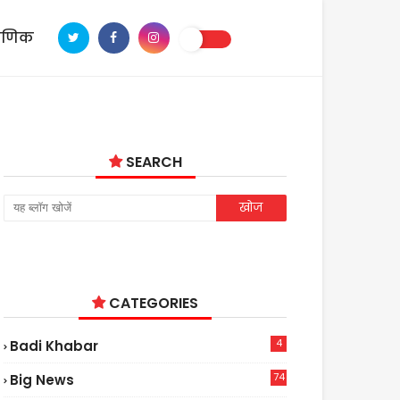
ाणिक
SEARCH
CATEGORIES
4
Badi Khabar
74
Big News
2