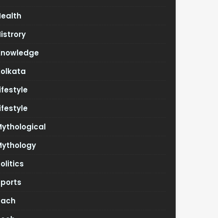
Health
istrory
Knowledge
Kolkata
ifestyle
ifestyle
ythological
Mythology
olitics
Sports
Tach