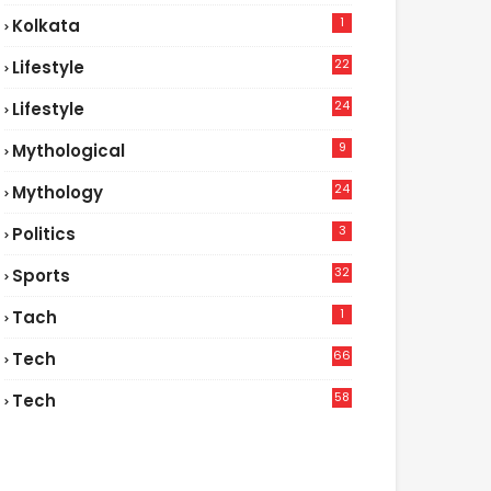
1
Kolkata
22
Lifestyle
9
24
Lifestyle
7
9
Mythological
24
Mythology
3
Politics
32
Sports
1
Tach
66
Tech
9
58
Tech
6