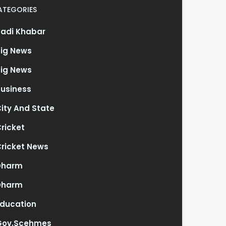
ATEGORIES
Badi Khabar
Big News
Big News
Business
ity And State
ricket
Cricket News
Dharm
Dharm
Education
Gov.scehmes