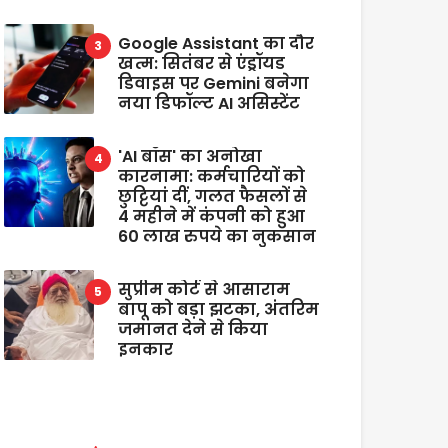
Google Assistant का दौर
खत्म: सितंबर से एंड्रॉयड
डिवाइस पर Gemini बनेगा
नया डिफॉल्ट AI असिस्टेंट
'AI बॉस' का अनोखा
कारनामा: कर्मचारियों को
छुट्टियां दीं, गलत फैसलों से
4 महीने में कंपनी को हुआ
60 लाख रुपये का नुकसान
सुप्रीम कोर्ट से आसाराम
बापू को बड़ा झटका, अंतरिम
जमानत देने से किया
इनकार