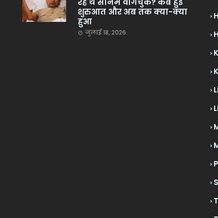
रहे थे सोनम वांगचुक? कब हुई
शुरुआत और अब तक क्या-क्या
हुआ
जुलाई 18, 2026
H
L
L
M
P