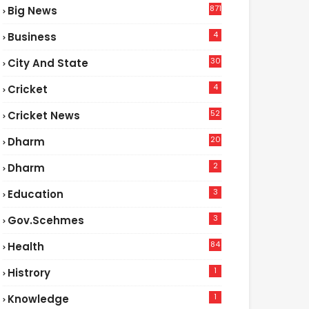
871
Big News
4
Business
30
City And State
4
Cricket
52
Cricket News
2
20
Dharm
2
Dharm
3
Education
3
Gov.scehmes
84
Health
5
1
Histrory
1
Knowledge