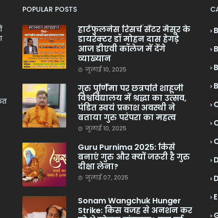
POPULAR POSTS
C
हार्टफुलनेस रिसर्च सेंटर मैसूर के
ं
डायरेक्टर डॉ मोहन दास हेगड़े
ा
आज डीएवी कॉलेज में देंगे
व्याख्यान
जुलाई 10, 2025
गुरु पूर्णिमा पर छत्रपति शाहूजी
विश्वविद्यालय में श्रद्धा का उत्सव,
केत
C
पंडित स्वयं प्रकाश अवस्थी ने
बताया गुरु परंपरा का महत्व
C
जुलाई 10, 2025
Guru Purnima 2025: किसे
बनाएं गुरु और क्यों जरूरी है गुरु
दीक्षा लेना?
जुलाई 07, 2025
Sonam Wangchuk Hunger
Strike: किस वजह से अनशन कर