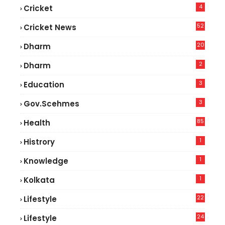
4
Cricket
52
Cricket News
8
20
Dharm
2
Dharm
3
Education
3
Gov.scehmes
85
Health
0
1
Histrory
1
Knowledge
1
Kolkata
22
Lifestyle
9
24
Lifestyle
8