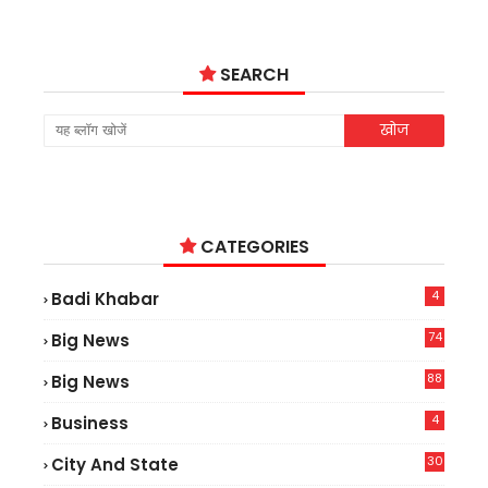
SEARCH
CATEGORIES
4
Badi Khabar
74
Big News
2
88
Big News
6
4
Business
30
City And State