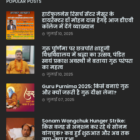
POPULAR POSTS
हार्टफुलनेस रिसर्च सेंटर मैसूर के
डायरेक्टर डॉ मोहन दास हेगड़े आज डीएवी
कॉलेज में देंगे व्याख्यान
जुलाई 10, 2025
गुरु पूर्णिमा पर छत्रपति शाहूजी
विश्वविद्यालय में श्रद्धा का उत्सव, पंडित
स्वयं प्रकाश अवस्थी ने बताया गुरु परंपरा
का महत्व
जुलाई 10, 2025
Guru Purnima 2025: किसे बनाएं गुरु
और क्यों जरूरी है गुरु दीक्षा लेना?
जुलाई 07, 2025
Sonam Wangchuk Hunger Strike:
किस वजह से अनशन कर रहे थे सोनम
वांगचुक? कब हुई शुरुआत और अब तक
क्या-क्या हुआ