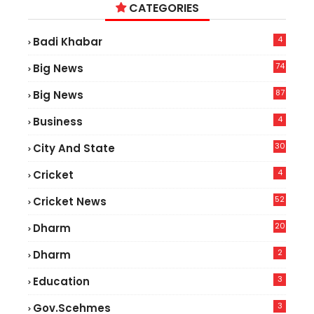
CATEGORIES
4
Badi Khabar
74
Big News
2
87
Big News
9
4
Business
30
City And State
4
Cricket
52
Cricket News
5
20
Dharm
2
Dharm
3
Education
3
Gov.scehmes