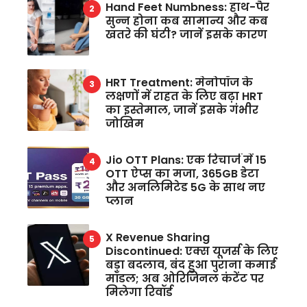
Hand Feet Numbness: हाथ-पैर
सुन्न होना कब सामान्य और कब
खतरे की घंटी? जानें इसके कारण
HRT Treatment: मेनोपॉज के
लक्षणों में राहत के लिए बढ़ा HRT
का इस्तेमाल, जानें इसके गंभीर
जोखिम
Jio OTT Plans: एक रिचार्ज में 15
OTT ऐप्स का मजा, 365GB डेटा
और अनलिमिटेड 5G के साथ नए
प्लान
X Revenue Sharing
Discontinued: एक्स यूजर्स के लिए
बड़ा बदलाव, बंद हुआ पुराना कमाई
मॉडल; अब ओरिजिनल कंटेंट पर
मिलेगा रिवॉर्ड