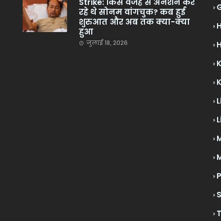
Strike: किस वजह से अनशन कर
रहे थे सोनम वांगचुक? कब हुई
शुरुआत और अब तक क्या-क्या
हुआ
जुलाई 18, 2026
H
L
L
M
P