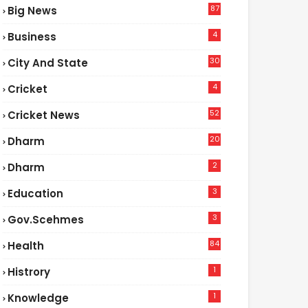
87
Big News
9
4
Business
30
City And State
4
Cricket
52
Cricket News
5
20
Dharm
2
Dharm
3
Education
3
Gov.scehmes
84
Health
8
1
Histrory
1
Knowledge