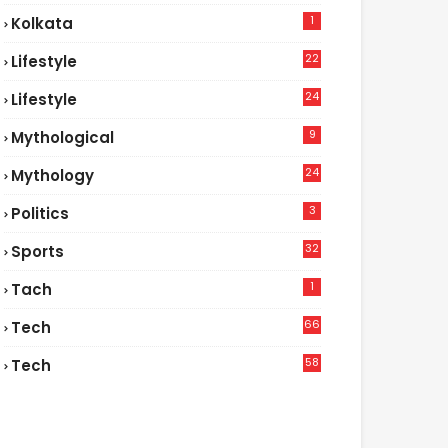
1
Kolkata
22
Lifestyle
9
24
Lifestyle
7
9
Mythological
24
Mythology
3
Politics
32
Sports
1
Tach
66
Tech
9
58
Tech
9