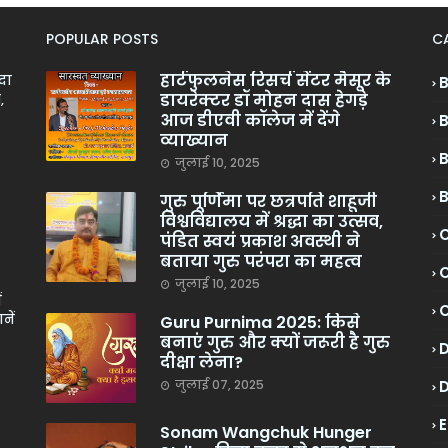
POPULAR POSTS
C
हार्टफुलनेस रिसर्च सेंटर मैसूर के
ादा
डायरेक्टर डॉ मोहन दास हेगड़े
,
आज डीएवी कॉलेज में देंगे
व्याख्यान
जुलाई 10, 2025
गुरु पूर्णिमा पर छत्रपति शाहूजी
विश्वविद्यालय में श्रद्धा का उत्सव,
C
पंडित स्वयं प्रकाश अवस्थी ने
बताया गुरु परंपरा का महत्व
C
जुलाई 10, 2025
ं
नें
Guru Purnima 2025: किसे
बनाएं गुरु और क्यों जरूरी है गुरु
दीक्षा लेना?
जुलाई 07, 2025
Sonam Wangchuk Hunger