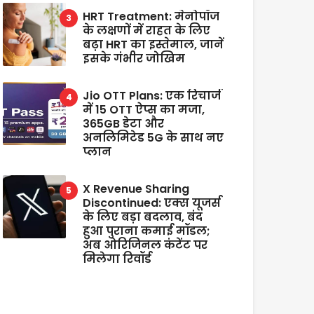
HRT Treatment: मेनोपॉज
के लक्षणों में राहत के लिए
बढ़ा HRT का इस्तेमाल, जानें
इसके गंभीर जोखिम
Jio OTT Plans: एक रिचार्ज
में 15 OTT ऐप्स का मजा,
365GB डेटा और
अनलिमिटेड 5G के साथ नए
प्लान
X Revenue Sharing
Discontinued: एक्स यूजर्स
के लिए बड़ा बदलाव, बंद
हुआ पुराना कमाई मॉडल;
अब ओरिजिनल कंटेंट पर
मिलेगा रिवॉर्ड