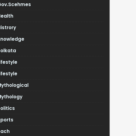
Gov.scehmes
Health
istrory
Knowledge
Kolkata
ifestyle
ifestyle
ythological
Mythology
olitics
Sports
Tach