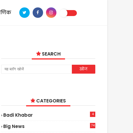
ाणिक
SEARCH
CATEGORIES
4
Badi Khabar
74
Big News
2