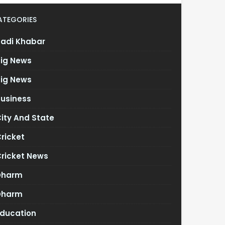
ATEGORIES
Badi Khabar
Big News
Big News
Business
ity And State
ricket
Cricket News
Dharm
Dharm
Education