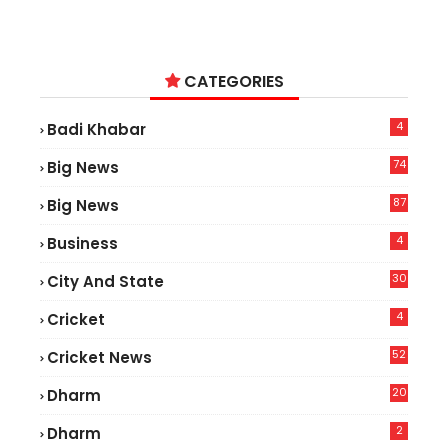
CATEGORIES
4
Badi Khabar
74
Big News
2
87
Big News
3
4
Business
30
City And State
4
Cricket
52
Cricket News
2
20
Dharm
2
Dharm