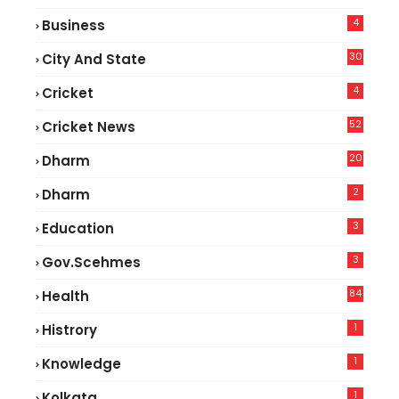
9
4
Business
30
City And State
4
Cricket
52
Cricket News
5
20
Dharm
2
Dharm
3
Education
3
Gov.scehmes
84
Health
8
1
Histrory
1
Knowledge
1
Kolkata