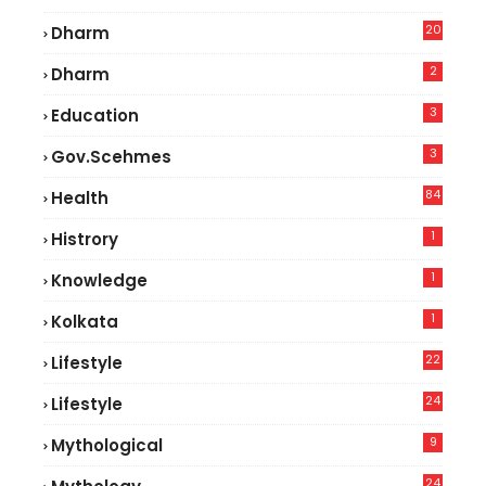
5
20
Dharm
2
Dharm
3
Education
3
Gov.scehmes
84
Health
8
1
Histrory
1
Knowledge
1
Kolkata
22
Lifestyle
9
24
Lifestyle
7
9
Mythological
24