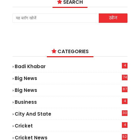
SEARCH
CATEGORIES
4
Badi Khabar
74
Big News
2
87
Big News
9
4
Business
30
City And State
4
Cricket
52
Cricket News