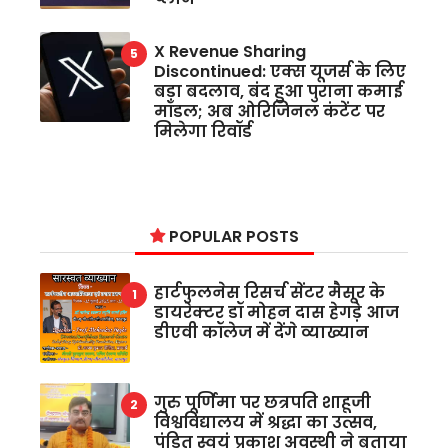
X Revenue Sharing
Discontinued: एक्स यूजर्स के लिए
बड़ा बदलाव, बंद हुआ पुराना कमाई
मॉडल; अब ओरिजिनल कंटेंट पर
मिलेगा रिवॉर्ड
POPULAR POSTS
हार्टफुलनेस रिसर्च सेंटर मैसूर के
डायरेक्टर डॉ मोहन दास हेगड़े आज
डीएवी कॉलेज में देंगे व्याख्यान
गुरु पूर्णिमा पर छत्रपति शाहूजी
विश्वविद्यालय में श्रद्धा का उत्सव,
पंडित स्वयं प्रकाश अवस्थी ने बताया