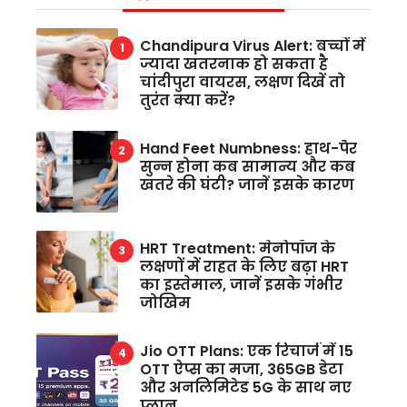
Chandipura Virus Alert: बच्चों में
ज्यादा खतरनाक हो सकता है
चांदीपुरा वायरस, लक्षण दिखें तो
तुरंत क्या करें?
Hand Feet Numbness: हाथ-पैर
सुन्न होना कब सामान्य और कब
खतरे की घंटी? जानें इसके कारण
HRT Treatment: मेनोपॉज के
लक्षणों में राहत के लिए बढ़ा HRT
का इस्तेमाल, जानें इसके गंभीर
जोखिम
Jio OTT Plans: एक रिचार्ज में 15
OTT ऐप्स का मजा, 365GB डेटा
और अनलिमिटेड 5G के साथ नए
प्लान