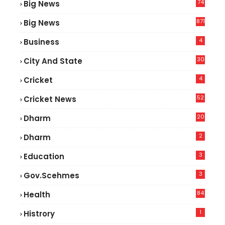
74
Big News
2
871
Big News
4
Business
30
City And State
4
Cricket
52
Cricket News
2
20
Dharm
2
Dharm
3
Education
3
Gov.scehmes
84
Health
5
1
Histrory