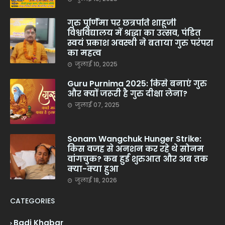
गुरु पूर्णिमा पर छत्रपति शाहूजी
विश्वविद्यालय में श्रद्धा का उत्सव, पंडित
स्वयं प्रकाश अवस्थी ने बताया गुरु परंपरा
का महत्व
जुलाई 10, 2025
Guru Purnima 2025: किसे बनाएं गुरु
और क्यों जरूरी है गुरु दीक्षा लेना?
जुलाई 07, 2025
Sonam Wangchuk Hunger Strike:
किस वजह से अनशन कर रहे थे सोनम
वांगचुक? कब हुई शुरुआत और अब तक
क्या-क्या हुआ
जुलाई 18, 2026
CATEGORIES
Badi Khabar