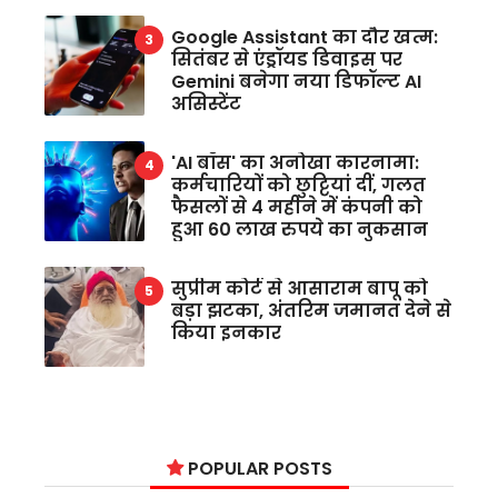
Google Assistant का दौर खत्म:
सितंबर से एंड्रॉयड डिवाइस पर
Gemini बनेगा नया डिफॉल्ट AI
असिस्टेंट
'AI बॉस' का अनोखा कारनामा:
कर्मचारियों को छुट्टियां दीं, गलत
फैसलों से 4 महीने में कंपनी को
हुआ 60 लाख रुपये का नुकसान
सुप्रीम कोर्ट से आसाराम बापू को
बड़ा झटका, अंतरिम जमानत देने से
किया इनकार
POPULAR POSTS