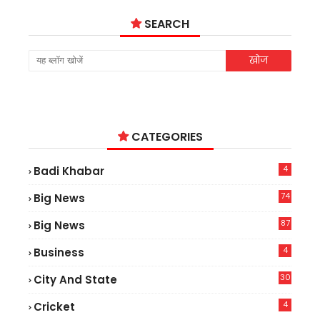
SEARCH
CATEGORIES
4
Badi Khabar
74
Big News
2
87
Big News
9
4
Business
30
City And State
4
Cricket