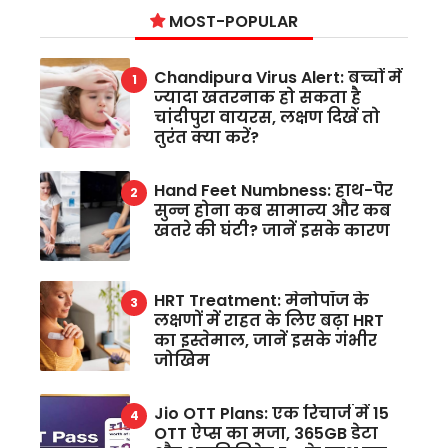
MOST-POPULAR
Chandipura Virus Alert: बच्चों में
ज्यादा खतरनाक हो सकता है
चांदीपुरा वायरस, लक्षण दिखें तो
तुरंत क्या करें?
Hand Feet Numbness: हाथ-पैर
सुन्न होना कब सामान्य और कब
खतरे की घंटी? जानें इसके कारण
HRT Treatment: मेनोपॉज के
लक्षणों में राहत के लिए बढ़ा HRT
का इस्तेमाल, जानें इसके गंभीर
जोखिम
Jio OTT Plans: एक रिचार्ज में 15
OTT ऐप्स का मजा, 365GB डेटा