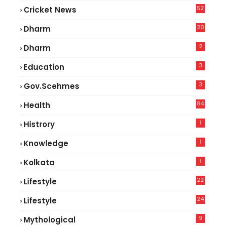
52
Cricket News
5
20
Dharm
2
Dharm
3
Education
3
Gov.scehmes
84
Health
8
1
Histrory
1
Knowledge
1
Kolkata
22
Lifestyle
9
24
Lifestyle
7
9
Mythological