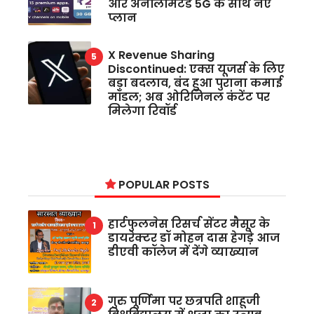
और अनलिमिटेड 5G के साथ नए
प्लान
X Revenue Sharing
Discontinued: एक्स यूजर्स के लिए
बड़ा बदलाव, बंद हुआ पुराना कमाई
मॉडल; अब ओरिजिनल कंटेंट पर
मिलेगा रिवॉर्ड
POPULAR POSTS
हार्टफुलनेस रिसर्च सेंटर मैसूर के
डायरेक्टर डॉ मोहन दास हेगड़े आज
डीएवी कॉलेज में देंगे व्याख्यान
गुरु पूर्णिमा पर छत्रपति शाहूजी